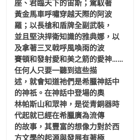
座、君臨天下的宙斯；駕馭著
黃金馬車呼嘯穿越天際的阿波
羅；以長槍和盾牌全副武裝，
並且堅決捍衛知識的雅典娜，以
及拿著三叉戟呼風喚雨的波
賽頓和發射愛和美之箭的愛神……
任何人只要一聽到這些描
述，就會知道祂們是希臘神話中
的神祇。在神話中登場的奧
林帕斯山和眾神，是從青銅器時
代起就已經在希臘廣為流傳
的故事，其豐富的想像力對於西
方文學的起源與發展有著極