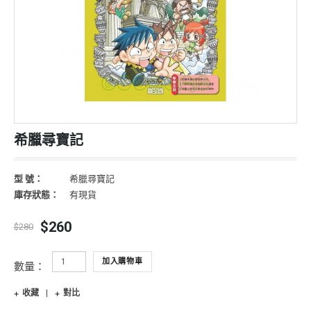
希臘尋寶記
型 號：
希臘尋寶記
庫存狀態：
有現貨
$260
$280
加入購物車
數量：
收藏
對比