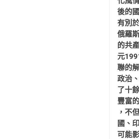
化風
後的
有別
俄羅
的共
元19
聯的
政治
了十
豐富
，不
國、
可能