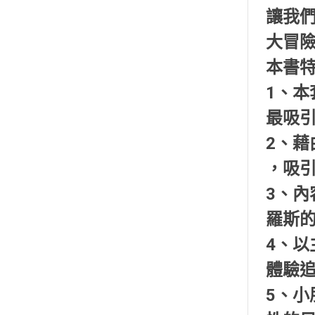
讓我
大冒
本書
1、
最吸
2、
，吸
3、
羅斯
4、
體驗
5、