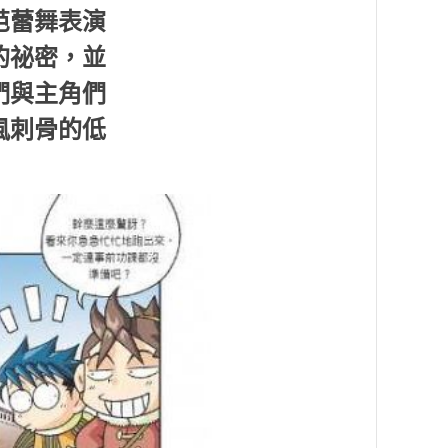
芭蕾舞表演
的祕密，並
們與主角們
風刺骨的低