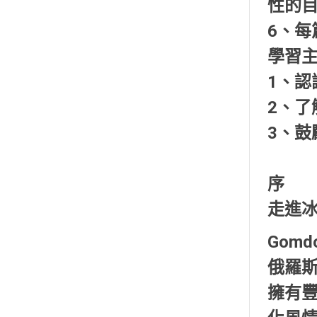
性的
6、
學習
1、認
2、了
3、鼓
序
走進
Gomd
俄羅
擁有