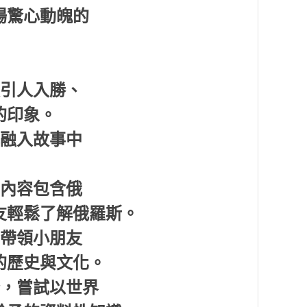
場驚心動魄的
最引人入勝、
的印象。
地融入故事中
，內容包含俄
友輕鬆了解俄羅斯。
，帶領小朋友
的歷史與文化。
野，嘗試以世界