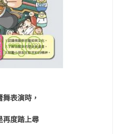
蕾舞表演時，
是再度踏上尋