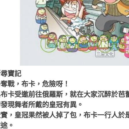
斯尋寶記
爭奪戰，布卡，危險呀！
與布卡受邀前往俄羅斯，就在大家沉醉於芭
卻發現舞者所戴的皇冠有異。
證實，皇冠果然被人掉了包，布卡一行人於
旅途。