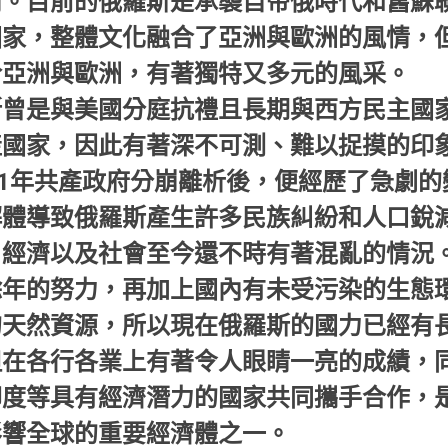
情。目前的俄羅斯是承襲自帝俄時代和舊蘇
國家，整體文化融合了亞洲與歐洲的風情，
於亞洲與歐洲，有著獨特又多元的風采。
斯曾是與美國分庭抗禮且長期與西方民主國
產國家，因此有著深不可測、難以捉摸的印
91年共產政府分崩離析後，便經歷了急劇
解體導致俄羅斯產生許多民族糾紛和人口銳
、經濟以及社會至今還不時有著混亂的情況
餘年的努力，再加上國內有未受污染的生態
的天然資源，所以現在俄羅斯的國力已經有
但在各行各業上有著令人眼睛一亮的成績，
印度等具有經濟潛力的國家共同攜手合作，
影響全球的重要經濟體之一。