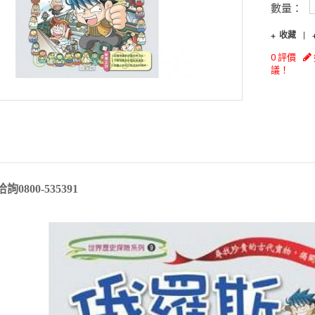
數量：
收藏
0 評價
議！
洽詢
0800-535391