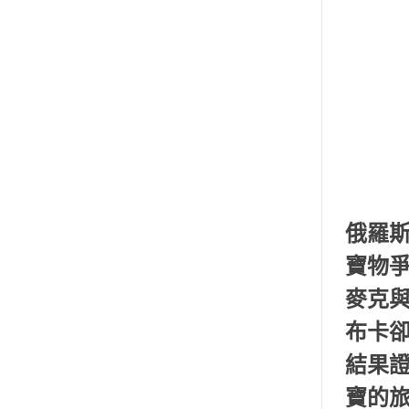
俄羅
寶物
麥克
布卡
結果
寶的